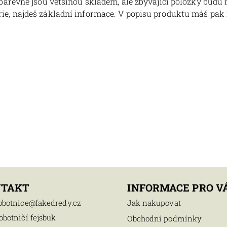
obarevné jsou většinou skladem, ale zbývající položky budu
ie, najdeš základní informace. V popisu produktu máš pak i
NTAKT
INFORMACE PRO V
obotnice
@
fakedredy.cz
Jak nakupovat
obotničí fejsbuk
Obchodní podmínky