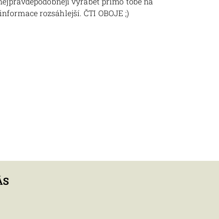
 nejpravděpodobněji vyrábět přímo tobě na
nformace rozsáhlejší. ČTI OBOJE ;)
ÁS