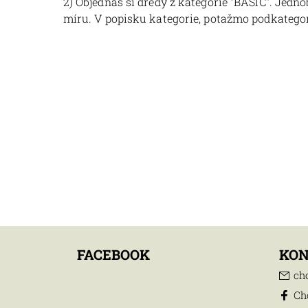
2) Objednáš si dredy z kategorie "BASIC". Jedn
míru. V popisku kategorie, potažmo podkategor
FACEBOOK
KO
ch
Ch