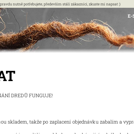
vdu nutně potřebujete, především stálí zákazníci, zkuste mi napsat :)
E-
AT
DNÁNÍ DREDŮ FUNGUJE!
jsou skladem, takže po zaplacení objednávku zabalím a vypra