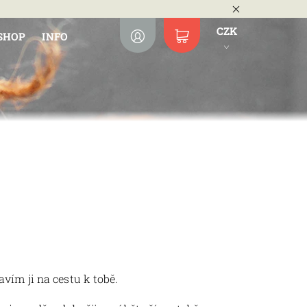
CZK
SHOP
INFO
vím ji na cestu k tobě.