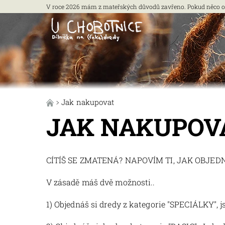
V roce 2026 mám z mateřských důvodů zavřeno. Pokud něco opra
Jak nakupovat
JAK NAKUPOV
CÍTÍŠ SE ZMATENÁ? NAPOVÍM TI, JAK OBJE
V zásadě máš dvě možnosti..
1) Objednáš si dredy z kategorie "SPECIÁLKY", 