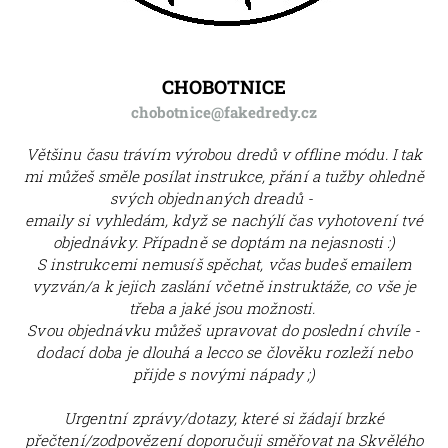
CHOBOTNICE
chobotnice@fakedredy.cz
Většinu času trávím výrobou dredů v offline módu. I tak
mi můžeš směle posílat instrukce, přání a tužby ohledně
svých objednaných dreadů -
emaily si vyhledám, když se nachýlí čas vyhotovení tvé
objednávky. Případně se doptám na nejasnosti :)
S instrukcemi nemusíš spěchat, včas budeš emailem
vyzván/a k jejich zaslání včetně instruktáže, co vše je
třeba a jaké jsou možnosti.
Svou objednávku můžeš upravovat do poslední chvíle -
dodací doba je dlouhá a lecco se člověku rozleží nebo
přijde s novými nápady ;)
Urgentní zprávy/dotazy, které si žádají brzké
přečtení/zodpovězení doporučuji směřovat na Skvělého