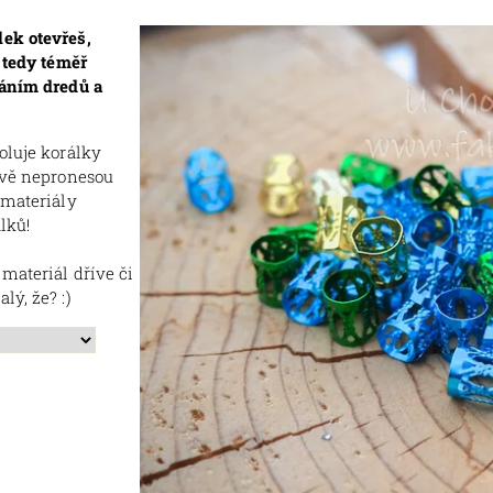
lek otevřeš,
, tedy téměř
váním dredů a
oluje korálky
lavě nepronesou
 materiály
lků!
materiál dříve či
lý, že? :)