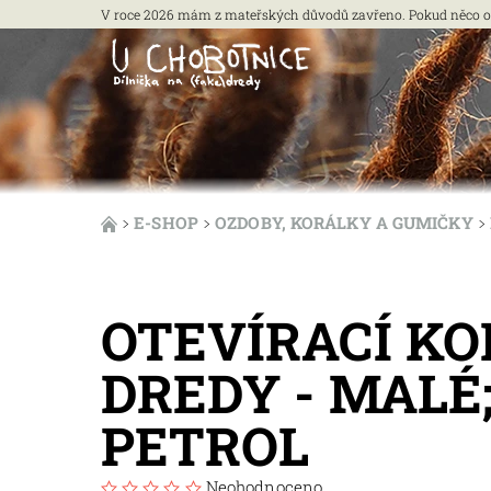
V roce 2026 mám z mateřských důvodů zavřeno. Pokud něco opra
E-SHOP
OZDOBY, KORÁLKY A GUMIČKY
OTEVÍRACÍ K
DREDY - MALÉ;
PETROL
Neohodnoceno