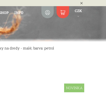
CZK
SHOP
INFO
ky na dredy - malé; barva: petrol
NOVINKA