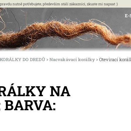
vdu nutně potřebujete, především stálí zákazníci, zkuste mi napsat :)
E-
KORÁLKY DO DREDŮ
Nacvakávací korálky
Otevírací korál
ORÁLKY NA
 BARVA: