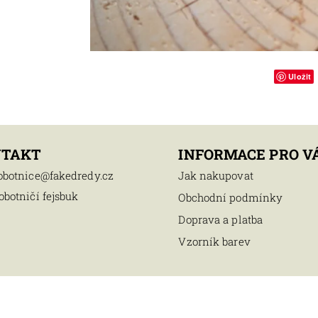
Uložit
NTAKT
INFORMACE PRO V
obotnice
@
fakedredy.cz
Jak nakupovat
obotničí fejsbuk
Obchodní podmínky
Doprava a platba
Vzorník barev