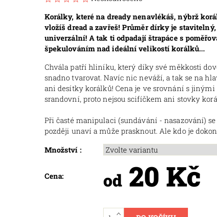
Korálky, které na dready nenavlékáš, nýbrž korá
vložíš dread a zavřeš! Průměr dírky je stavitelný
univerzální! A tak ti odpadají štrapáce s poměřo
špekulováním nad ideální velikostí korálků...
Chvála patří hliníku, který díky své měkkosti dov
snadno tvarovat. Navíc nic neváží, a tak se na h
ani desítky korálků! Cena je ve srovnání s jinými
srandovní, proto nejsou scifíčkem ani stovky korá
Při časté manipulaci (sundávání - nasazování) se 
později unaví a může prasknout. Ale kdo je dokona
Množství :
20 Kč
od
Cena: