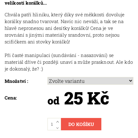
velikostí korálků...
Chvála patří hliníku, který díky své měkkosti dovoluje
korálky snadno tvarovat. Navíc nic neváží, a tak se na
hlavě nepronesou ani desítky korálků! Cena je ve
srovnání s jinými materiály srandovní, proto nejsou
scifíčkem ani stovky korálků!
Při časté manipulaci (sundávání - nasazování) se
materiál dříve či později unaví a může prasknout. Ale kdo
je dokonalý, že? :)
Množství :
25 Kč
od
Cena: