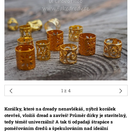
1
z 4
Korálky, které na dready nenavlékáš, nýbrž korálek
otevřeš, vložíš dread a zavřeš! Průměr dírky je stavitelný,
tedy téměř univerzální! A tak ti odpadají štrapáce s
poměřováním dredů a špekulováním nad ideální