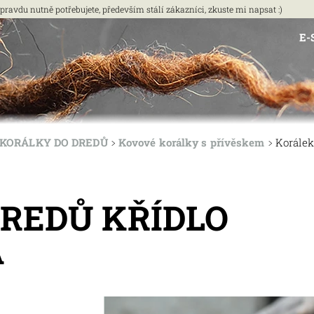
vdu nutně potřebujete, především stálí zákazníci, zkuste mi napsat :)
E-
KORÁLKY DO DREDŮ
Kovové korálky s přívěskem
Korálek
REDŮ KŘÍDLO
Á