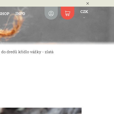
CZK
SHOP
INFO
 do dredů křídlo vážky - zlatá