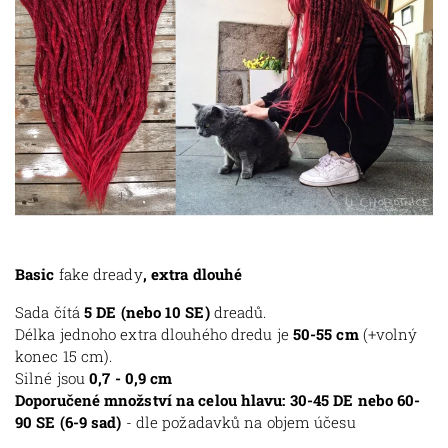
Basic
fake dready
, extra dlouhé
Sada čítá
5 DE (nebo 10 SE)
dreadů.
Délka jednoho extra dlouhého dredu je
50-55 cm
(+volný
konec 15 cm).
Silné jsou
0,7 - 0,9 cm
Doporučené množství na celou hlavu: 30-45 DE nebo 60-
90 SE (6-9 sad)
- dle požadavků na objem účesu