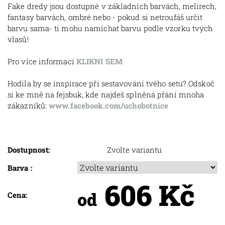
Fake dredy jsou dostupné v základních barvách, melírech,
fantasy barvách, ombré nebo - pokud si netroufáš určit
barvu sama- ti mohu namíchat barvu podle vzorku tvých
vlasů!
Pro více informací
KLIKNI SEM
Hodila by se inspirace při sestavování tvého setu? Odskoč
si ke mně na fejsbuk, kde najdeš splněná přání mnoha
zákazníků:
www.facebook.com/uchobotnice
Dostupnost:
Zvolte variantu
Barva :
606 Kč
od
Cena: