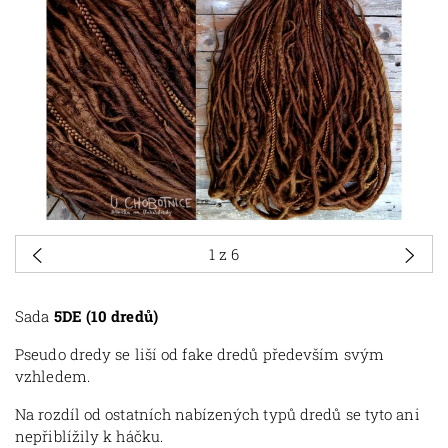
1
z 6
Sada
5DE (10 dredů)
Pseudo dredy se liší od fake dredů především svým
vzhledem.
Na rozdíl od ostatních nabízených typů dredů se tyto ani
nepřiblížily k háčku.