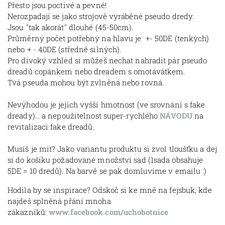
Přesto jsou poctivé a pevné!
Nerozpadají se jako strojově vyráběné pseudo dredy.
Jsou "tak akorát" dlouhé (45-50cm).
Průměrný počet potřebný na hlavu je +- 50DE (tenkých)
nebo + - 40DE (středně silných).
Pro divoký vzhled si můžeš nechat nahradit pár pseudo
dreadů copánkem nebo dreadem s omotávátkem.
Tvá pseuda mohou být zvlněná nebo rovná.
Nevýhodou je jejich vyšší hmotnost (ve srovnání s fake
dready)... a nepoužitelnost super-rychlého
NÁVODU
na
revitalizaci fake dreadů.
Musíš je mít? Jako variantu produktu si zvol tloušťku a dej
si do košíku požadované množství sad (1sada obsahuje
5DE = 10 dredů). Na barvě se pak domluvíme v emailu :)
Hodila by se inspirace? Odskoč si ke mně na fejsbuk, kde
najdeš splněná přání mnoha
zákazníků:
www.facebook.com/uchobotnice