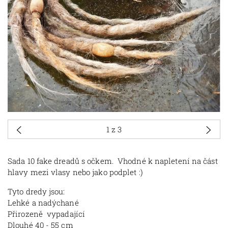
1
z 3
Sada 10 fake dreadů s očkem. Vhodné k napletení na část
hlavy mezi vlasy nebo jako podplet :)
Tyto dredy jsou:
Lehké a nadýchané
Přirozeně vypadající
Dlouhé 40 - 55 cm