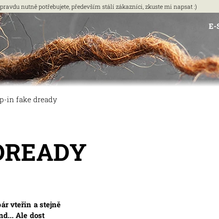
vdu nutně potřebujete, především stálí zákazníci, zkuste mi napsat :)
E-
ip-in fake dready
 DREADY
ár vteřin a stejně
d... Ale dost