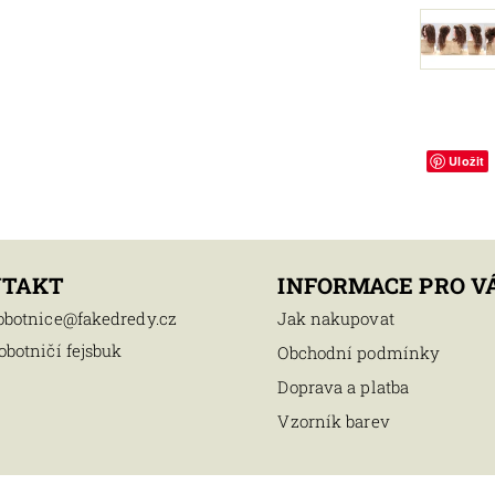
Uložit
NTAKT
INFORMACE PRO V
obotnice
@
fakedredy.cz
Jak nakupovat
obotničí fejsbuk
Obchodní podmínky
Doprava a platba
Vzorník barev