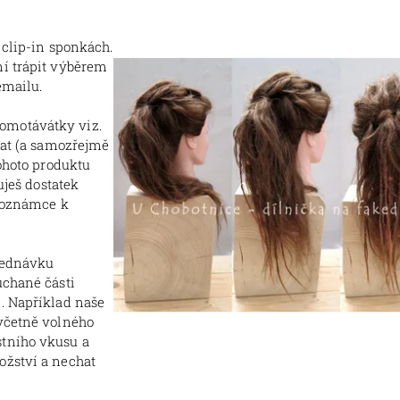
 clip-in sponkách.
ní trápit výběrem
emailu.
omotávátky viz.
rat (a samozřejmě
tohoto produktu
uješ dostatek
 poznámce k
bjednávku
uchané části
. Například naše
 včetně volného
stního vkusu a
ožství a nechat