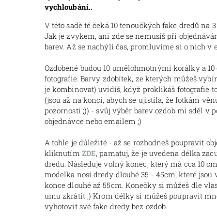
vychloubání..
V této sadě tě čeká 10 tenoučkých fake dredů na 3
Jak je zvykem, ani zde se nemusíš při objednává
barev. Až se nachýlí čas, promluvíme si o nich v 
Ozdobené budou 10 umělohmotnými korálky a 10 
fotografie. Barvy zdobítek, ze kterých můžeš vybí
je kombinovat) uvidíš, když proklikáš fotografie 
(jsou až na konci, abych se ujistila, že fotkám věn
pozornosti ;)) - svůj výběr barev ozdob mi sděl v
objednávce nebo emailem ;)
A tohle je důležité - až se rozhodneš poupravit o
kliknutím
ZDE
, pamatuj, že je uvedena délka zac
dredu. Následuje volný konec, který má cca 10 cm
modelka nosí dredy dlouhé 35 - 45cm, které jsou
konce dlouhé až 55cm. Konečky si můžeš dle vla
umu zkrátit ;) Krom délky si můžeš poupravit mn
vyhotovit své fake dredy bez ozdob.